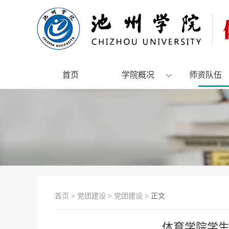
首页
学院概况
师资队伍
首页
>
党团建设
>
党团建设
> 正文
体育学院学生