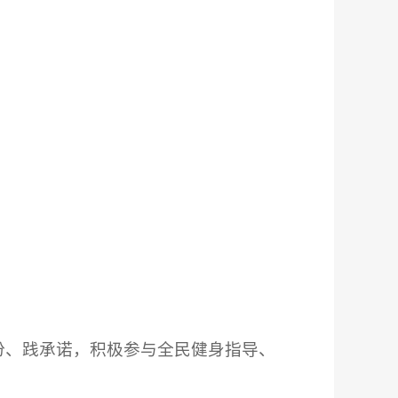
份、践承诺，积极参与全民健身指导、