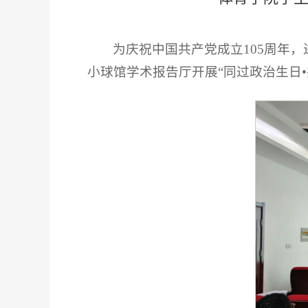
为庆祝中国共产党成立105周年
小球馆学术报告厅开展“同过政治生日