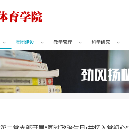
党团建设
教学管理
科学研究
第二党支部开展“同过政治生日•共忆入党初心