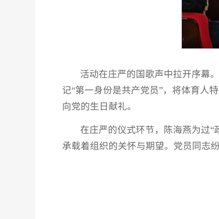
活动在庄严的国歌声中拉开序幕
记“第一身份是共产党员”，将体育人
向党的生日献礼。
在庄严的仪式环节，陈海燕为过“
承载着组织的关怀与期望。党员同志