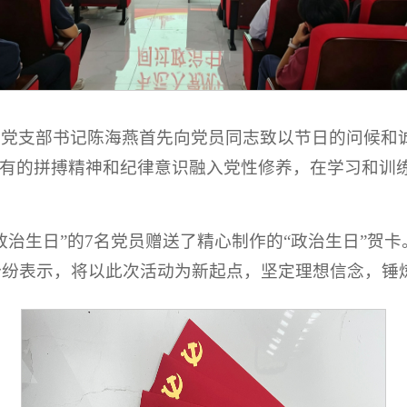
。党支部书记陈海燕首先向党员同志致以节日的问候和
特有的拼搏精神和纪律意识融入党性修养，在学习和训
政治生日”的7名党员赠送了精心制作的“政治生日”贺
纷纷表示，将以此次活动为新起点，坚定理想信念，锤