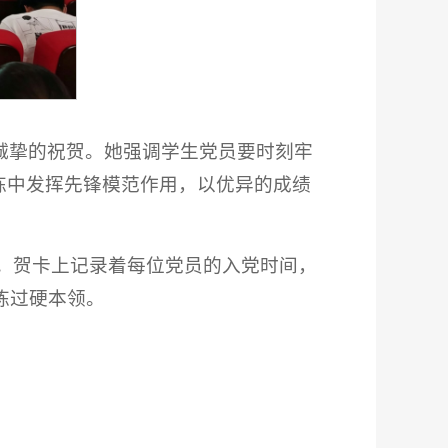
诚挚的祝贺。她强调学生党员要时刻牢
练中发挥先锋模范作用，以优异的成绩
卡。贺卡上记录着每位党员的入党时间，
炼过硬本领。