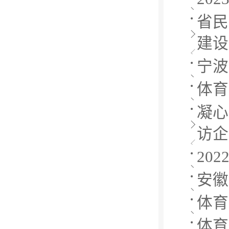
省民
建设
宁波
体育
凝心
访企
20
安徽
体育
体育