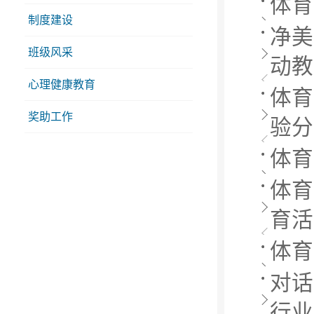
体育
制度建设
净美
班级风采
动教
心理健康教育
体育
奖助工作
验分
体育
体育
育活
体育
对话
行业