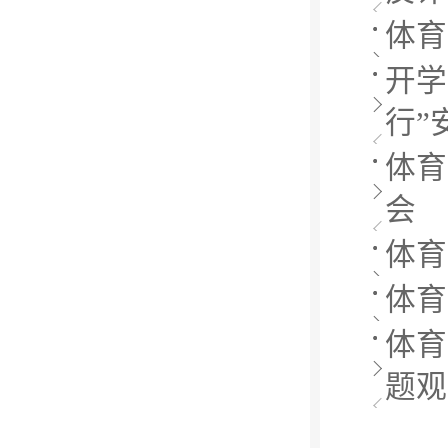
体育
开学
行”
体育
会
体育
体育
体育
题观